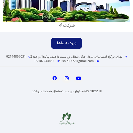
شرکت 4
ورود به ماها
تهران، بزرگراه آبشناسان، سردار جنگل شمال، بن بست واحدی، پلاک:1، واحد: 2
02144807031
09102244432
alishiri2777@gmail.com
© 2022 کلیه حقوق این سایت متعلق به ماها می‌باشد