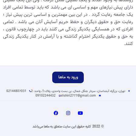
روستاها به وجود آمدند و یکجا نشینی شکل گرفت . ولی این یکجا نشینی
دارای پیش نیازهای مهم و اساسی ای می باشد که باید توسط تمامی افراد
یک جامعه رعایت گردد . در این بین مهمترین و اساسی ترین پیش نیاز ؛
رعایت حق و حقوق دیگران و حفظ حریم آسایش آنان می باشد . تمامی
افرادی که در همسایگی یکدیگر زندگی می کنند باید در چهارچوب قانون ،
به حق و حقوق یکدیگر احترام گذاشته و با آرامش در کنار یکدیگر زندگی
کنند
.
ورود به ماها
تهران، بزرگراه آبشناسان، سردار جنگل شمال، بن بست واحدی، پلاک:1، واحد: 2
02144807031
09102244432
alishiri2777@gmail.com
© 2022 کلیه حقوق این سایت متعلق به ماها می‌باشد