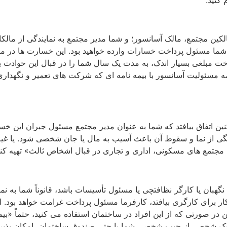
لکین مجتمع، مالک آسانسور؛ و شما مدیر مجتمع به نمایندگی از ما
 شما مسئول پرداخت خسارات وارده خواهید بود. این خسارت ها در م
ت مبلغی بسیار اندک، به مدت یک سال شما را در قبال این حوادث بیم
یمه مسئولیت آسانسور با بیمه نامه ای که شرکت های تعمیر و نگهدار
ین اتفاق بیافتد که شما به عنوان مدیر مجتمع مسئول جبران این خسار
 از نما و سقوط آن باعث آسیب به مال یا جان شخصی شود. یا غیر
ان مجتمع های مسکونی، اداری و تجاری در قبال اشخاص ثالث» تهیه کن
گهبان یا کارگر نظافتچی یا مسئول تأسیسات باشد، قانوناً شما به 
ر برای کارگری بیافتد، کارفرما مسئول پرداخت غرامت خواهد بود.
ر صورتی که از این افراد در ساختمان استفاده می کنید، حتماً «بی
فوت یک شخص، از جیب شخصی شما یا حتی صندوق ساختمان، امکان پذیر