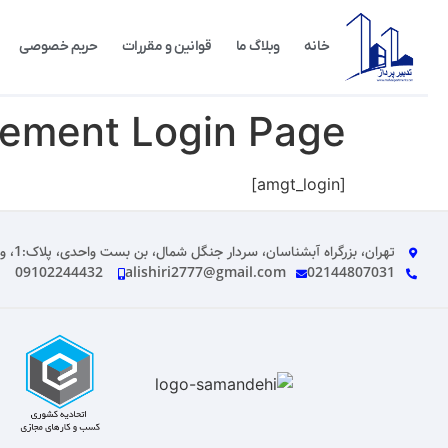
خانه
وبلاگ ما
قوانین و مقررات
حریم خصوصی
ement Login Page
[amgt_login]
تهران، بزرگراه آبشناسان، سردار جنگل شمال، بن بست واحدی، پلاک:1، واحد: 2
09102244432
alishiri2777@gmail.com
02144807031